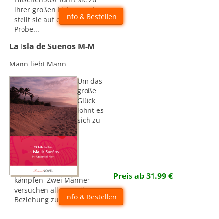
ihrer großen Liebe - und
Info & Bestellen
stellt sie auf eine harte
Probe...
La Isla de Sueños M-M
Mann liebt Mann
Um das
große
Glück
lohnt es
sich zu
Preis ab
31.99
€
kämpfen: Zwei Männer
versuchen alles um ihre
Info & Bestellen
Beziehung zu retten.