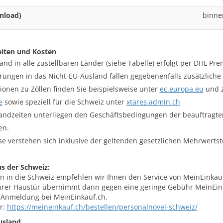
nload)
binne
eiten und Kosten
and in alle zustellbaren Länder (siehe Tabelle) erfolgt per DHL P
erungen in das Nicht-EU-Ausland fallen gegebenenfalls zusätzliche
ionen zu Zöllen finden Sie beispielsweise unter
ec.europa.eu
und z
e
sowie speziell für die Schweiz unter
xtares.admin.ch
andzeiten unterliegen den Geschäftsbedingungen der beauftragte
en.
ise verstehen sich inklusive der geltenden gesetzlichen Mehrwerts
s der Schweiz:
n in die Schweiz empfehlen wir Ihnen den Service von MeinEinkauf.
Ihrer Haustür übernimmt dann gegen eine geringe Gebühr MeinEinka
r Anmeldung bei MeinEinkauf.ch.
r:
https://meineinkauf.ch/bestellen/personalnovel-schweiz/
usland