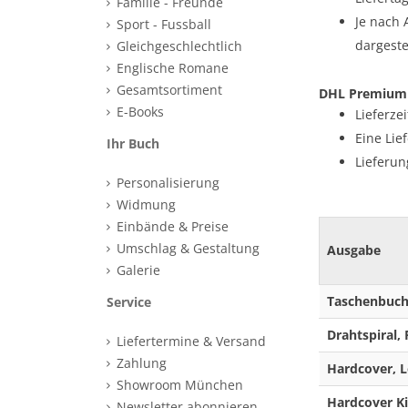
Familie - Freunde
Je nach 
Sport - Fussball
dargestel
Gleichgeschlechtlich
Englische Romane
Gesamtsortiment
DHL Premium V
E-Books
Lieferze
Eine Lie
Ihr Buch
Lieferun
Personalisierung
Widmung
Einbände & Preise
Umschlag & Gestaltung
Ausgabe
Galerie
Taschenbuch
Service
Drahtspiral,
Liefertermine & Versand
Zahlung
Hardcover, L
Showroom München
Hardcover K
Newsletter abonnieren