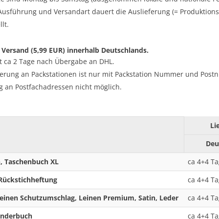
Ausführung und Versandart dauert die Auslieferung (= Produktions
lt.
ersand (5,99 EUR) innerhalb Deutschlands.
it ca 2 Tage nach Übergabe an DHL.
ferung an Packstationen ist nur mit Packstation Nummer und Pos
g an Postfachadressen nicht möglich.
Li
Deu
, Taschenbuch XL
ca
4
+4 Ta
 Rückstichheftung
ca
4
+4 Ta
einen Schutzumschlag, Leinen Premium, Satin, Leder
ca
4
+4 Ta
inderbuch
ca
4
+4 Ta