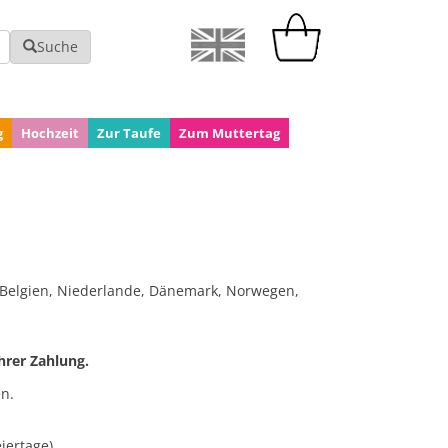
Suche
g
Hochzeit
Zur Taufe
Zum Muttertag
h, Belgien, Niederlande, Dänemark, Norwegen,
hrer Zahlung.
n.
iertage)