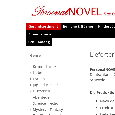
Gesamtsortiment
Romane & Bücher
Kinderbü
Firmenkunden
Schulanfang
Lieferte
Genre
Krimi - Thriller
PersonalNOVEL
Liebe
Deutschland, Ö
Frauen
Schweden, Fin
Jugend Bücher
Historisch
Die Produktio
Abenteuer
Nach der
Science - Fiction
Produkti
Mystery - Fantasy
Lieferta