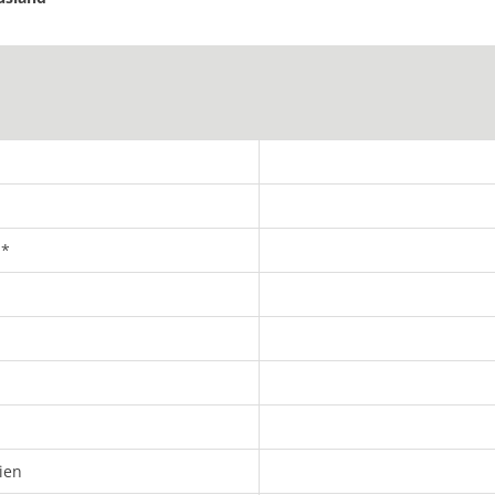
n*
ien