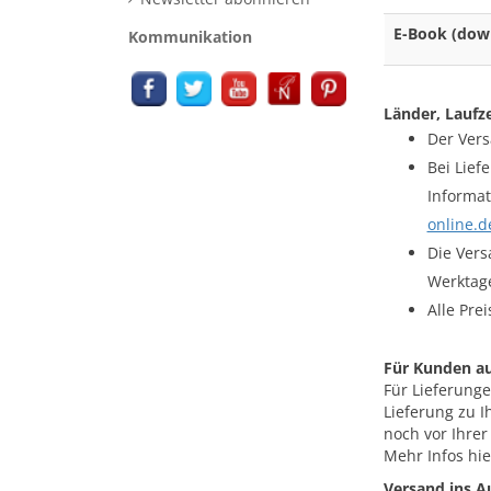
E-Book (dow
Kommunikation
Länder, Laufz
Der Vers
Bei Lief
Informat
online.d
Die Vers
Werktag
Alle Pre
Für Kunden au
Für Lieferunge
Lieferung zu 
noch vor Ihre
Mehr Infos hie
Versand ins A