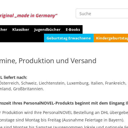
Suche
cher
Klassiker
Jugendbücher
E-Books
Geburtstag Erwachsene
Kindergeburtsta
rmine, Produktion und Versand
 liefert nach:
sterreich, Schweiz, Liechtenstein, Luxemburg, Italien, Frankreic
nland, Großbritannien.
nszeit Ihres PersonalNOVEL-Produkts beginnt mit dem Eingang I
 Produktion wird Ihre PersonalNOVEL Bestellung an DHL übergebe
onstage sind Montag bis Freitag (Ausnahme Feiertage in Bayern).
ge sind Montag bis Samstag (ausgenommen lokale und nationale Fe