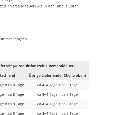
zeit + Versanddauer) wie in der Tabelle unten
tnummer möglich.
eferzeit (=Produktionszeit + Versanddauer)
tschland
Übrige Lieferländer (Siehe oben)
ge = ca
8
Tage
ca
4
+4 Tage = ca
8
Tage
ge = ca
8
Tage
ca
4
+4 Tage = ca
8
Tage
ge = ca
8
Tage
ca
4
+4 Tage = ca
8
Tage
ge = ca
8
Tage
ca
4
+4 Tage = ca
8
Tage