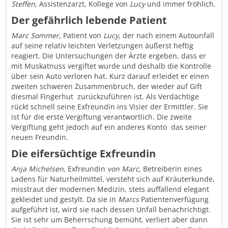
Steffen,
Assistenzarzt, Kollege von
Lucy
und immer fröhlich
.
Der gefährlich lebende Patient
Marc Sommer,
Patient von
Lucy,
der nach einem Autounfall
auf seine relativ leichten Verletzungen äußerst heftig
reagiert. Die Untersuchungen der Ärzte ergeben, dass er
mit Muskatnuss vergiftet wurde und deshalb die Kontrolle
über sein Auto verloren hat. Kurz darauf erleidet er einen
zweiten schweren Zusammenbruch, der wieder auf Gift 
diesmal Fingerhut  zurückzuführen ist. Als Verdächtige
rückt schnell seine Exfreundin ins Visier der Ermittler. Sie
ist für die erste Vergiftung verantwortlich. Die zweite
Vergiftung geht jedoch auf ein anderes Konto  das seiner
neuen Freundin.
Die eifersüchtige Exfreundin
Anja Michelsen,
Exfreundin
von Marc,
Betreiberin eines
Ladens für Naturheilmittel, versteht sich auf Kräuterkunde,
misstraut der modernen Medizin, stets auffallend elegant
gekleidet und gestylt. Da sie in
Marcs
Patientenverfügung
aufgeführt ist, wird sie nach dessen Unfall benachrichtigt.
Sie ist sehr um Beherrschung bemüht, verliert aber dann