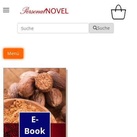
Suche
Suche
Menü
E-
Book