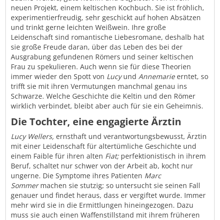
neuen Projekt, einem keltischen Kochbuch. Sie ist fröhlich,
experimentierfreudig, sehr geschickt auf hohen Absätzen
und trinkt gerne leichten Weißwein. Ihre große
Leidenschaft sind romantische Liebesromane, deshalb hat
sie große Freude daran, über das Leben des bei der
Ausgrabung gefundenen Römers und seiner keltischen
Frau zu spekulieren. Auch wenn sie für diese Theorien
immer wieder den Spott von
Lucy
und
Annemarie
erntet, so
trifft sie mit ihren Vermutungen manchmal genau ins
Schwarze. Welche Geschichte die Keltin und den Römer
wirklich verbindet, bleibt aber auch für sie ein Geheimnis.
Die Tochter, eine engagierte Ärztin
Lucy Wellers,
ernsthaft und verantwortungsbewusst, Ärztin
mit einer Leidenschaft für altertümliche Geschichte und
einem Faible für ihren alten
Fiat;
perfektionistisch in ihrem
Beruf, schaltet nur schwer von der Arbeit ab, kocht nur
ungerne. Die Symptome ihres Patienten
Marc
Sommer
machen sie stutzig; so untersucht sie seinen Fall
genauer und findet heraus, dass er vergiftet wurde. Immer
mehr wird sie in die Ermittlungen hineingezogen. Dazu
muss sie auch einen Waffenstillstand mit ihrem früheren