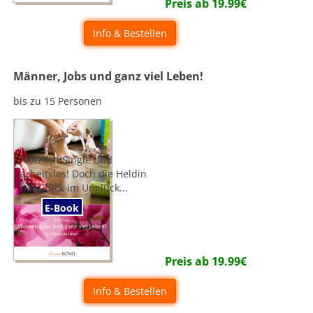
Preis ab
19.99
€
Info & Bestellen
Männer, Jobs und ganz viel Leben!
bis zu 15 Personen
Plötzlich Single und
arbeitslos! Doch die Heldin
hat Glück im Unglück...
E-Book
Preis ab
19.99
€
Info & Bestellen