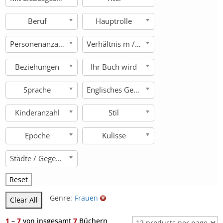
Beruf
Hauptrolle
Personenanzahl
Verhältnis m / w
Beziehungen
Ihr Buch wird
Sprache
Englisches Genre
Kinderanzahl
Stil
Epoche
Kulisse
Städte / Gegenden
Reset
Genre:
Frauen
Clear All
1
–
7
von insgesamt
7
Büchern