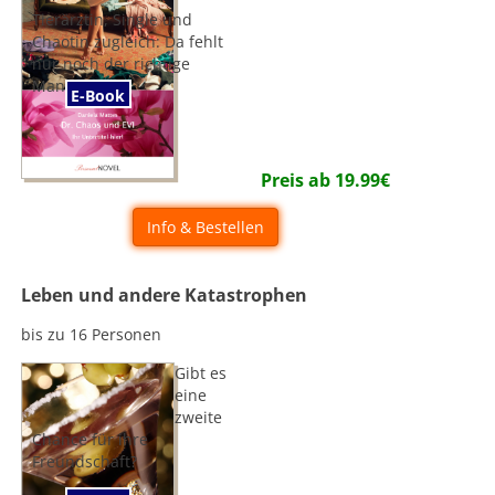
Tierärztin, Single und
Chaotin zugleich: Da fehlt
nur noch der richtige
Mann.
E-Book
Preis ab
19.99
€
Info & Bestellen
Leben und andere Katastrophen
bis zu 16 Personen
Gibt es
eine
zweite
Chance für ihre
Freundschaft?