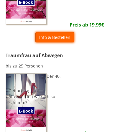
E-Book
Preis ab
19.99
€
Info & Bestellen
Traumfrau auf Abwegen
bis zu 25 Personen
Der 40.
Geburtstag - ist
Älterwerden wirklich so
schlimm?
E-Book