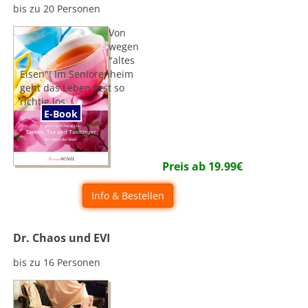
bis zu 20 Personen
Von
wegen
"altes
Eisen"! Im Seniorenheim
geht das Leben erst so
richtig los.
E-Book
Preis ab
19.99
€
Info & Bestellen
Dr. Chaos und EVI
bis zu 16 Personen