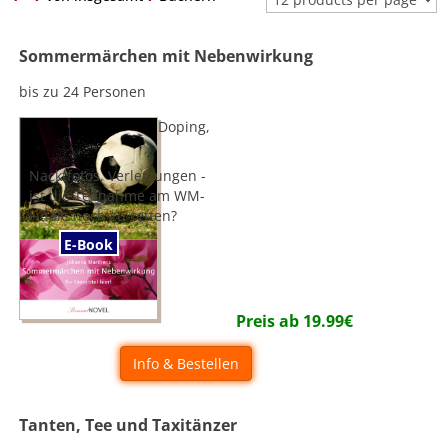
Sommermärchen mit Nebenwirkung
bis zu 24 Personen
Doping,
Nacktfotos, Verletzungen -
ist die Teilnahme am WM-
Finale noch zu retten?
E-Book
Preis ab
19.99
€
Info & Bestellen
Tanten, Tee und Taxitänzer