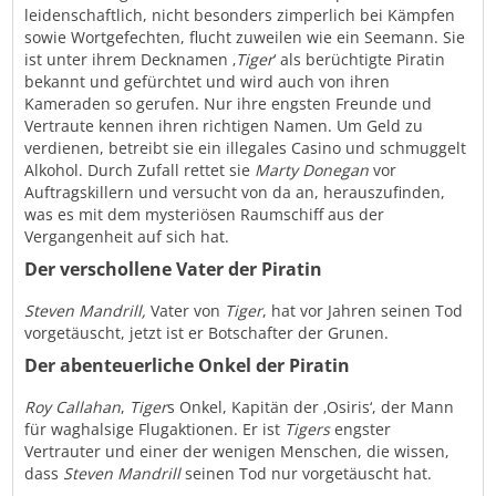
leidenschaftlich, nicht besonders zimperlich bei Kämpfen
sowie Wortgefechten, flucht zuweilen wie ein Seemann. Sie
ist unter ihrem Decknamen ‚
Tiger
‘ als berüchtigte Piratin
bekannt und gefürchtet und wird auch von ihren
Kameraden so gerufen. Nur ihre engsten Freunde und
Vertraute kennen ihren richtigen Namen. Um Geld zu
verdienen, betreibt sie ein illegales Casino und schmuggelt
Alkohol. Durch Zufall rettet sie
Marty Donegan
vor
Auftragskillern und versucht von da an, herauszufinden,
was es mit dem mysteriösen Raumschiff aus der
Vergangenheit auf sich hat.
Der verschollene Vater der Piratin
Steven Mandrill,
Vater von
Tiger
, hat vor Jahren seinen Tod
vorgetäuscht, jetzt ist er Botschafter der Grunen.
Der abenteuerliche Onkel der Piratin
Roy Callahan
,
Tiger
s Onkel, Kapitän der ‚Osiris‘, der Mann
für waghalsige Flugaktionen. Er ist
Tigers
engster
Vertrauter und einer der wenigen Menschen, die wissen,
dass
Steven Mandrill
seinen Tod nur vorgetäuscht hat.