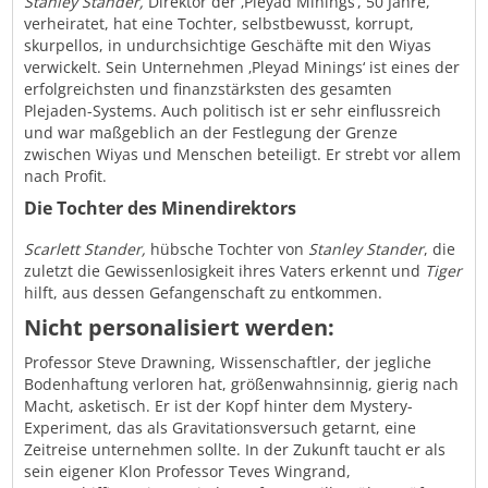
Stanley Stander,
Direktor der ‚Pleyad Minings‘, 50 Jahre,
verheiratet, hat eine Tochter, selbstbewusst, korrupt,
skurpellos, in undurchsichtige Geschäfte mit den Wiyas
verwickelt. Sein Unternehmen ‚Pleyad Minings‘ ist eines der
erfolgreichsten und finanzstärksten des gesamten
Plejaden-Systems. Auch politisch ist er sehr einflussreich
und war maßgeblich an der Festlegung der Grenze
zwischen Wiyas und Menschen beteiligt. Er strebt vor allem
nach Profit.
Die Tochter des Minendirektors
Scarlett Stander,
hübsche Tochter von
Stanley Stander
, die
zuletzt die Gewissenlosigkeit ihres Vaters erkennt und
Tiger
hilft, aus dessen Gefangenschaft zu entkommen.
Nicht personalisiert werden:
Professor Steve Drawning, Wissenschaftler, der jegliche
Bodenhaftung verloren hat, größenwahnsinnig, gierig nach
Macht, asketisch. Er ist der Kopf hinter dem Mystery-
Experiment, das als Gravitationsversuch getarnt, eine
Zeitreise unternehmen sollte. In der Zukunft taucht er als
sein eigener Klon Professor Teves Wingrand,