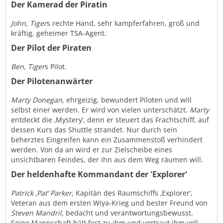
Der Kamerad der Piratin
John,
Tiger
s rechte Hand, sehr kampferfahren, groß und
kräftig, geheimer TSA-Agent.
Der Pilot der Piraten
Ben,
Tiger
s Pilot.
Der Pilotenanwärter
Marty Donegan,
ehrgeizig, bewundert Piloten und will
selbst einer werden. Er wird von vielen unterschätzt.
Marty
entdeckt die ‚Mystery‘, denn er steuert das Frachtschiff, auf
dessen Kurs das Shuttle strandet. Nur durch sein
beherztes Eingreifen kann ein Zusammenstoß verhindert
werden. Von da an wird er zur Zielscheibe eines
unsichtbaren Feindes, der ihn aus dem Weg räumen will.
Der heldenhafte Kommandant der 'Explorer'
Patrick ‚Pat‘ Parker,
Kapitän des Raumschiffs ‚Explorer‘,
Veteran aus dem ersten Wiya-Krieg und bester Freund von
Steven Mandril,
bedacht und verantwortungsbewusst.
Seine Mannschaft hält fest zu ihm und vertraut ihm voll