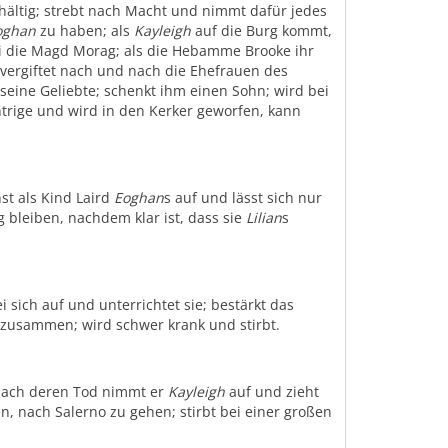
rhältig; strebt nach Macht und nimmt dafür jedes
oghan
zu haben; als
Kayleigh
auf die Burg kommt,
i die Magd Morag; als die Hebamme Brooke ihr
vergiftet nach und nach die Ehefrauen des
 seine Geliebte; schenkt ihm einen Sohn; wird bei
ntrige und wird in den Kerker geworfen, kann
st als Kind Laird
Eoghan
s auf und lässt sich nur
 bleiben, nachdem klar ist, dass sie
Lilian
s
i sich auf und unterrichtet sie; bestärkt das
zusammen; wird schwer krank und stirbt.
ach deren Tod nimmt er
Kayleigh
auf und zieht
, nach Salerno zu gehen; stirbt bei einer großen