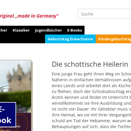
Suche
cher
Klassiker
Jugendbücher
E-Books
Geburtstag Erwachsene
Kindergeburtsta
Die schottische Heilerin
Eine junge Frau geht ihren Weg im Schot
Näherin in einfachen Verhältnissen auf
eines Lairds und arbeitet dort als Küch
zu fliehen, doch der Schicksalsschlag erw
Ärztin kennen und findet im Unterricht 
vervollkommnet sie ihre Ausbildung und 
E-
ist nicht von Dauer: Ihr Geliebter muss 
ihre Heimat, wo sie mit ihrer Vergangen
ook
schuld am Tod der Hebamme, warum wur
Behauptungen auf sich, dass die Tochter 