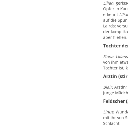
Lilian
, geris
Opfer in Kau
erkennt
Lilia
auf die Spur
Lairds; versu
der komplika
aber fliehen.
Tochter de
Fiona
,
Lilian
s
von ihm etwa
Tochter ist; k
Ärztin (stir
Blair
, Ärztin
junge Mädche
Feldscher (
Linus
, Wunda
mit ihr von 
Schlacht.