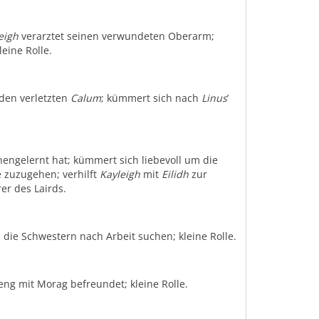
eigh
verarztet seinen verwundeten Oberarm;
leine Rolle.
t den verletzten
Calum
; kümmert sich nach
Linus
’
nengelernt hat; kümmert sich liebevoll um die
e zuzugehen; verhilft
Kayleigh
mit
Eilidh
zur
er des Lairds.
s die Schwestern nach Arbeit suchen; kleine Rolle.
eng mit Morag befreundet; kleine Rolle.