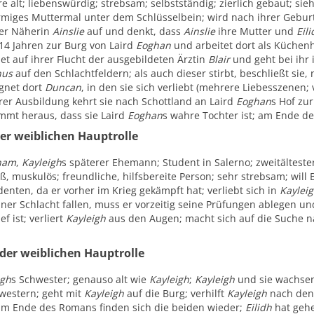
hre alt; liebenswürdig; strebsam; selbstständig; zierlich gebaut; sie
miges Muttermal unter dem Schlüsselbein; wird nach ihrer Gebur
der Näherin
Ainslie
auf und denkt, dass
Ainslie
ihre Mutter und
Eili
 14 Jahren zur Burg von Laird
Eoghan
und arbeitet dort als Küchenhi
et auf ihrer Flucht der ausgebildeten Ärztin
Blair
und geht bei ihr 
nus
auf den Schlachtfeldern; als auch dieser stirbt, beschließt sie
gnet dort
Duncan
, in den sie sich verliebt (mehrere Liebesszenen; v
rer Ausbildung kehrt sie nach Schottland an Laird
Eoghan
s Hof zur
mmt heraus, dass sie Laird
Eoghan
s wahre Tochter ist; am Ende d
der weiblichen Hauptrolle
ham
,
Kayleigh
s späterer Ehemann; Student in Salerno; zweitälteste
oß, muskulös; freundliche, hilfsbereite Person; sehr strebsam; will B
enten, da er vorher im Krieg gekämpft hat; verliebt sich in
Kaylei
iner Schlacht fallen, muss er vorzeitig seine Prüfungen ablegen u
f ist; verliert
Kayleigh
aus den Augen; macht sich auf die Suche nach
der weiblichen Hauptrolle
igh
s Schwester; genauso alt wie
Kayleigh
;
Kayleigh
und sie wachsen 
hwestern; geht mit
Kayleigh
auf die Burg; verhilft
Kayleigh
nach den 
 am Ende des Romans finden sich die beiden wieder;
Eilidh
hat gehe