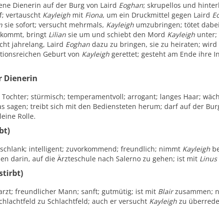
sene Dienerin auf der Burg von Laird
Eoghan
; skrupellos und hinte
f; vertauscht
Kayleigh
mit
Fiona
, um ein Druckmittel gegen Laird
E
n
sie sofort; versucht mehrmals,
Kayleigh
umzubringen; tötet dabe
 kommt, bringt
Lilian
sie um und schiebt den Mord
Kayleigh
unter; 
cht jahrelang, Laird
Eoghan
dazu zu bringen, sie zu heiraten; wird
tionsreichen Geburt von
Kayleigh
gerettet; gesteht am Ende ihre I
r Dienerin
 Tochter; stürmisch; temperamentvoll; arrogant; langes Haar; wäch
s sagen; treibt sich mit den Bediensteten herum; darf auf der Burg
leine Rolle.
bt)
; schlank; intelligent; zuvorkommend; freundlich; nimmt
Kayleigh
be
n darin, auf die Ärzteschule nach Salerno zu gehen; ist mit
Linus
stirbt)
rzt; freundlicher Mann; sanft; gutmütig; ist mit
Blair
zusammen; n
Schlachtfeld zu Schlachtfeld; auch er versucht
Kayleigh
zu überreden