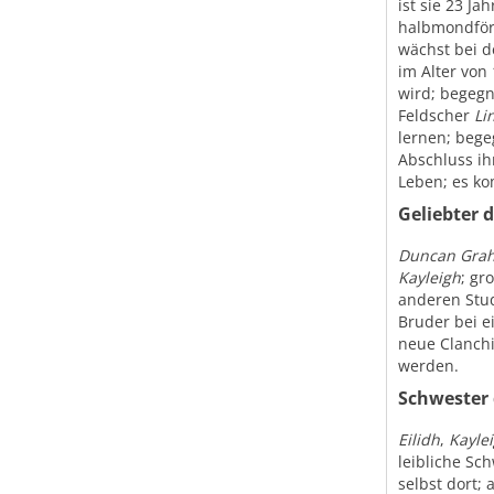
ist sie 23 Ja
halbmondför
wächst bei 
im Alter von
wird; begegn
Feldscher
Li
lernen; bege
Abschluss ih
Leben; es ko
Geliebter 
Duncan Gra
Kayleigh
; gr
anderen Stud
Bruder bei e
neue Clanchie
werden.
Schwester 
Eilidh
,
Kayle
leibliche Sc
selbst dort;