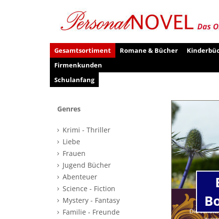
Gesamtsortiment
Romane & Bücher
Kinderbü
Firmenkunden
Schulanfang
Genres
Krimi - Thriller
Liebe
Frauen
Jugend Bücher
Abenteuer
Science - Fiction
B
Mystery - Fantasy
Familie - Freunde