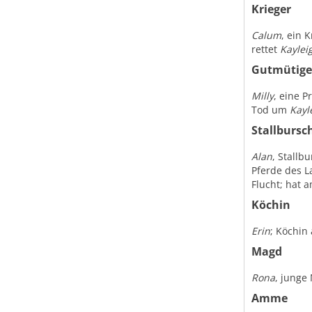
Krieger
Calum
, ein K
rettet
Kaylei
Gutmütige 
Milly
, eine P
Tod um
Kayl
Stallbursc
Alan
, Stallb
Pferde des La
Flucht; hat 
Köchin
Erin
; Köchin
Magd
Rona
, junge
Amme