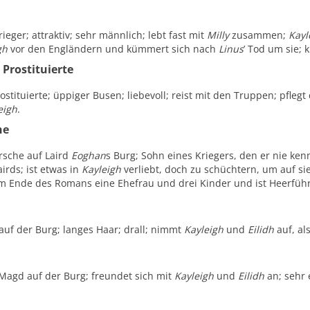
rieger; attraktiv; sehr männlich; lebt fast mit
Milly
zusammen;
Kayl
gh
vor den Engländern und kümmert sich nach
Linus
’ Tod um sie; k
Prostituierte
rostituierte; üppiger Busen; liebevoll; reist mit den Truppen; pfleg
eigh
.
he
ursche auf Laird
Eoghan
s Burg; Sohn eines Kriegers, den er nie ken
irds; ist etwas in
Kayleigh
verliebt, doch zu schüchtern, um auf si
am Ende des Romans eine Ehefrau und drei Kinder und ist Heerführ
 auf der Burg; langes Haar; drall; nimmt
Kayleigh
und
Eilidh
auf, al
 Magd auf der Burg; freundet sich mit
Kayleigh
und
Eilidh
an; sehr 