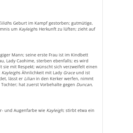
Eilidh
s Geburt im Kampf gestorben; gutmütige,
eimnis um
Kayleigh
s Herkunft zu lüften; zieht auf
giger Mann; seine erste Frau ist im Kindbett
Frau, Lady Caohime, sterben ebenfalls; es wird
t sie mit Respekt; wünscht sich verzweifelt einen
t
Kayleigh
s Ähnlichkeit mit Lady
Grace
und ist
det, lässt er
Lilian
in den Kerker werfen, nimmt
 Tochter; hat zuerst Vorbehalte gegen
Duncan
,
ar- und Augenfarbe wie
Kayleigh
; stirbt etwa ein