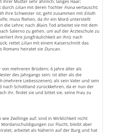
ht ihrer Mutter sehr ähnlich; langes Haar;
t durch
Lilian
mit deren Tochter
Fiona
vertauscht;
dh
ihre Schwester ist; geht zusammen mit
Eilidh
lfe; muss fliehen, da ihr ein Mord unterstellt
in die Lehre; nach
Blair
s Tod arbeitet sie mit dem
, nach Salerno zu gehen, um auf der Ärzteschule zu
erliert ihre Jungfräulichkeit an ihn); nach
ück; rettet
Lilian
mit einem Kaiserschnitt das
es Romans heiratet sie
Duncan
.
r von mehreren Brüdern; 6 Jahre älter als
ester des Jahrgangs sein; ist älter als die
gh
(mehrere Liebesszenen); als sein Vater und sein
nd nach Schottland zurückkehren, da er nun der
 ihr, findet sie und bittet sie, seine Frau zu
wie Zwillinge auf; sind in Wirklichkeit nicht
Mordanschuldigungen zur Flucht, bleibt aber
iratet, arbeitet als Näherin auf der Burg und hat