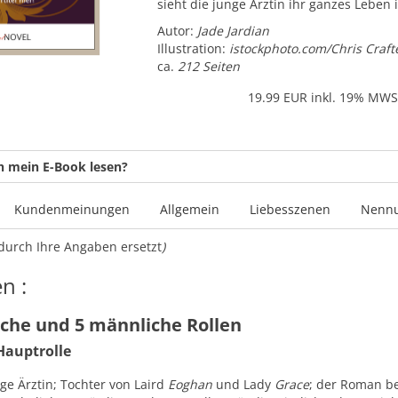
sieht die junge Ärztin ihr ganzes Leben 
Autor:
Jade Jardian
Illustration:
istockphoto.com/Chris Craft
ca.
212 Seiten
19.99
EUR inkl. 19% MWS
h mein E-Book lesen?
Kundenmeinungen
Allgemein
Liebesszenen
Nennu
durch Ihre Angaben ersetzt
)
n :
iche und 5 männliche Rollen
Hauptrolle
nge Ärztin; Tochter von Laird
Eoghan
und Lady
Grace
; der Roman be