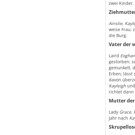
zwei Kinder.
Ziehmutter
Ainslie
,
Kayl
weise Frau; 
die Burg.
Vater der 
Laird
Eogha
gestorben; s
gemunkelt, d
Erben; lässt 
davon überz
Kayleigh
un
richtet dann
Mutter der 
Lady
Grace
,
Jahr nach
Ka
Skrupellos