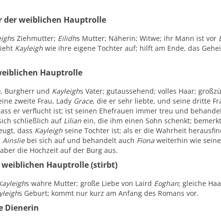
 der weiblichen Hauptrolle
eigh
s Ziehmutter;
Eilidh
s Mutter; Näherin; Witwe; ihr Mann ist vor
zieht
Kayleigh
wie ihre eigene Tochter auf; hilft am Ende, das Geh
weiblichen Hauptrolle
n
, Burgherr und
Kayleigh
s Vater; gutaussehend; volles Haar; großzü
eine zweite Frau, Lady
Grace
, die er sehr liebte, und seine dritte 
ass er verflucht ist; ist seinen Ehefrauen immer treu und behandel
sich schließlich auf
Lilian
ein, die ihm einen Sohn schenkt; bemerk
eugt, dass
Kayleigh
seine Tochter ist; als er die Wahrheit herausfin
d
Ainslie
bei sich auf und behandelt auch
Fiona
weiterhin wie seine
 aber die Hochzeit auf der Burg aus.
weiblichen Hauptrolle (stirbt)
Kayleigh
s wahre Mutter; große Liebe von Laird
Eoghan
; gleiche Ha
yleigh
s Geburt; kommt nur kurz am Anfang des Romans vor.
e Dienerin