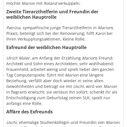
möchte
Marion
mit
Roland
verkuppeln.
Zweite Tierarzthelferin und Freundin der
weiblichen Hauptrolle
Patrizia
, sympathische junge Tierarzthelferin in
Marion
s
Praxis; beteiligt sich bei der Renovierung; hilft
Karin
bei
ihren Verkupplungsaktionen, kleine Rolle.
Exfreund der weiblichen Hauptrolle
Ulrich Maler
, am Anfang der Erzählung
Marion
s Freund;
Architekt und Sohn eines Architekten; sehr wohlhabend;
Frauenheld; arbeitet wenig und spielt lieber den ganzen
Tag Computerspiele; führt mit
Marion
eine längere
Beziehung, verfällt aber doch wieder in seine alten
Gewohnheiten und betrügt sie mit
Uschi
; wird von
Marion
in flagranti erwischt; sie verlässt ihn sofort; schenkt ihr als
Entschuldigung zum Geburtstag seinen SLK; spielt nur
anfangs eine Rolle.
Affäre des Exfreunds
Uschi
, ehemalige Studienkollegin und Freundin von
Marion
;