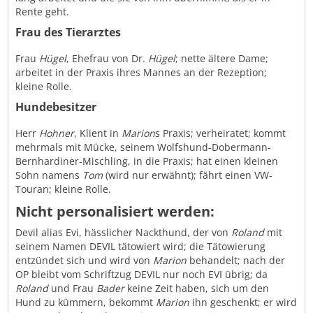
Rente geht.
Frau des Tierarztes
Frau
Hügel
, Ehefrau von Dr.
Hügel
; nette ältere Dame;
arbeitet in der Praxis ihres Mannes an der Rezeption;
kleine Rolle.
Hundebesitzer
Herr
Hohner
, Klient in
Marion
s Praxis; verheiratet; kommt
mehrmals mit Mücke, seinem Wolfshund-Dobermann-
Bernhardiner-Mischling, in die Praxis; hat einen kleinen
Sohn namens
Tom
(wird nur erwähnt); fährt einen VW-
Touran; kleine Rolle.
Nicht personalisiert werden:
Devil alias Evi, hässlicher Nackthund, der von
Roland
mit
seinem Namen DEVIL tätowiert wird; die Tätowierung
entzündet sich und wird von
Marion
behandelt; nach der
OP bleibt vom Schriftzug DEVIL nur noch EVI übrig; da
Roland
und Frau
Bader
keine Zeit haben, sich um den
Hund zu kümmern, bekommt
Marion
ihn geschenkt; er wird