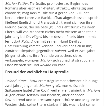
Marion Sattler
, Tierärztin; promoviert zu Beginn des
Romans über Fischkrankheiten; attraktiv, ehrgeizig und
chaotisch; mag Rockmusik; trinkt gerne Red Bull; hat
bereits eine Lehre zur Bankkauffrau abgeschlossen; spricht
fließend Englisch und Französisch; trennt sich von ihrem
Freund
Ulrich
, der sie betrügt, und zieht zurück zu ihren
Eltern; will von Männern nichts mehr wissen; arbeitet ein
Jahr lang bei Dr.
Hügel
, bis sie dessen Praxis übernimmt;
lernt dort
Roland
, der mit seinem Hund Devil zur
Untersuchung kommt, kennen und verliebt sich in ihn;
zunächst skeptisch gegenüber
Roland
, weil er zwei Jahre
jünger ist als sie; ihre Freunde versuchen, sie zu
verkuppeln, wogegen
Marion
sich zunächst sträubt; am
Ende werden sie und
Roland
ein Paar.
Freund der weiblichen Hauptrolle
Roland Ritter
, Tätowierer; trägt immer schwarze Kleidung;
zwei Jahre jünger als
Marion
; groß, muskulös; sein
Spitzname lautet ‚The Rock’, weil er viel trainiert; in
Marion
s
Augen etwas seltsam und kindisch, aber dennoch
faszinierend und interessant; Sportschütze und Mitglied im
Westernclub; seine Eltern starben früh; wuchs bei seiner