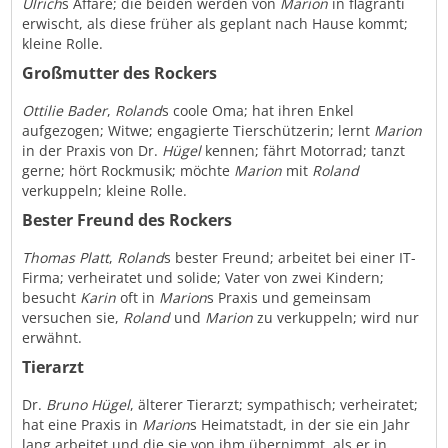
Ulrich
s Affäre; die beiden werden von
Marion
in flagranti
erwischt, als diese früher als geplant nach Hause kommt;
kleine Rolle.
Großmutter des Rockers
Ottilie Bader
,
Roland
s coole Oma; hat ihren Enkel
aufgezogen; Witwe; engagierte Tierschützerin; lernt
Marion
in der Praxis von Dr.
Hügel
kennen; fährt Motorrad; tanzt
gerne; hört Rockmusik; möchte
Marion
mit
Roland
verkuppeln; kleine Rolle.
Bester Freund des Rockers
Thomas Platt
,
Roland
s bester Freund; arbeitet bei einer IT-
Firma; verheiratet und solide; Vater von zwei Kindern;
besucht
Karin
oft in
Marion
s Praxis und gemeinsam
versuchen sie,
Roland
und
Marion
zu verkuppeln; wird nur
erwähnt.
Tierarzt
Dr.
Bruno Hügel
, älterer Tierarzt; sympathisch; verheiratet;
hat eine Praxis in
Marion
s Heimatstadt, in der sie ein Jahr
lang arbeitet und die sie von ihm übernimmt, als er in