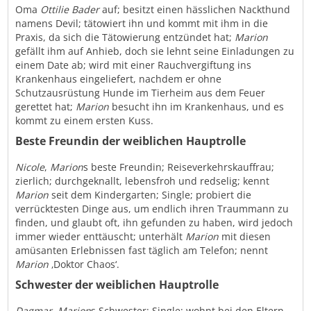
Oma
Ottilie Bader
auf; besitzt einen hässlichen Nackthund
namens Devil; tätowiert ihn und kommt mit ihm in die
Praxis, da sich die Tätowierung entzündet hat;
Marion
gefällt ihm auf Anhieb, doch sie lehnt seine Einladungen zu
einem Date ab; wird mit einer Rauchvergiftung ins
Krankenhaus eingeliefert, nachdem er ohne
Schutzausrüstung Hunde im Tierheim aus dem Feuer
gerettet hat;
Marion
besucht ihn im Krankenhaus, und es
kommt zu einem ersten Kuss.
Beste Freundin der weiblichen Hauptrolle
Nicole
,
Marion
s beste Freundin; Reiseverkehrskauffrau;
zierlich; durchgeknallt, lebensfroh und redselig; kennt
Marion
seit dem Kindergarten; Single; probiert die
verrücktesten Dinge aus, um endlich ihren Traummann zu
finden, und glaubt oft, ihn gefunden zu haben, wird jedoch
immer wieder enttäuscht; unterhält
Marion
mit diesen
amüsanten Erlebnissen fast täglich am Telefon; nennt
Marion
‚Doktor Chaos‘.
Schwester der weiblichen Hauptrolle
Dagmar
,
Marion
s Schwester; Single; wohnt bei den Eltern