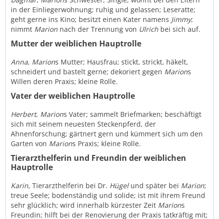
in der Einliegerwohnung; ruhig und gelassen; Leseratte;
geht gerne ins Kino; besitzt einen Kater namens
Jimmy
;
nimmt
Marion
nach der Trennung von
Ulrich
bei sich auf.
Mutter der weiblichen Hauptrolle
Anna
,
Marion
s Mutter; Hausfrau; stickt, strickt, häkelt,
schneidert und bastelt gerne; dekoriert gegen
Marion
s
Willen deren Praxis; kleine Rolle.
Vater der weiblichen Hauptrolle
Herbert
,
Marion
s Vater; sammelt Briefmarken; beschäftigt
sich mit seinem neuesten Steckenpferd, der
Ahnenforschung; gärtnert gern und kümmert sich um den
Garten von
Marion
s Praxis; kleine Rolle.
Tierarzthelferin und Freundin der weiblichen
Hauptrolle
Karin
, Tierarzthelferin bei Dr.
Hügel
und später bei
Marion
;
treue Seele; bodenständig und solide; ist mit ihrem Freund
sehr glücklich; wird innerhalb kürzester Zeit
Marion
s
Freundin; hilft bei der Renovierung der Praxis tatkräftig mit;