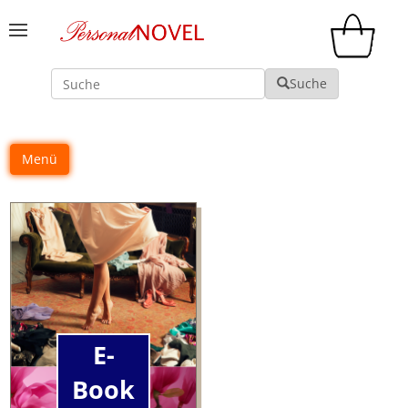
Suche
Suche
Menü
E-
Book