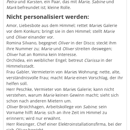
Petra
und
Karsten
, ein Paar, das mit
Marie
,
Sabine
und
Mark
befreundet ist; kleine Rolle.
Nicht personalisiert werden:
Amor, Liebesbote aus dem Himmel; rettet
Marie
s Galerie
vor dem Konkurs; bringt sie in den Himmel; stellt
Marie
und
Oliver
einander vor.
Romina Silvano, begegnet
Oliver
in der Disco; steckt ihm
ihre Nummer zu;
Marie
und
Oliver
streiten deswegen;
Oliver
hat an Romina kein Interesse.
Orchidea, ein weiblicher Engel; betreut
Clarissa
in der
Himmelsstadt.
Frau Gabler, Vermieterin von
Marie
s Wohnung; nette, alte,
verständnisvolle Frau; macht
Marie
einen Vorschlag, der ihr
helfen soll.
Herr Peschke, Vermieter von
Marie
s Galerie; kann nicht
verstehen, warum
Marie
keinen Gewinn macht; sieht sich
schon nach anderen Mietern um.
Oliver
Broichhagen, Arbeitskollege von
Sabine
; sein
Vorname hilft
Marie
, sich an ihre Zeit im Himmel zu
erinnern; wird nur erwähnt.
Herr Riesinger, Chef einer Elektroinstallationsfirma, bei der
sich
Oliver
bewirbt.