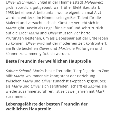
Oliver Bachmann
, Engel in der Himmelsstadt
Malediven
;
groß; sportlich; gut gebaut; war früher Elektriker; starb
1958 bei einem Arbeitsunfall; wollte eigentlich mal Arzt
werden; entdeckt im Himmel sein großes Talent für die
Malerei und versucht sich als Künstler; verliebt sich in
Marie
; gibt Dasein als Engel für sie auf und kehrt zurück
auf die Erde;
Marie
und
Oliver
müssen vier harte
Prüfungen bestehen, um als Liebespaar auf der Erde leben
zu können;
Oliver
wird mit der modernen Zeit konfrontiert;
am Ende bestehen
Oliver
und
Marie
die Prüfungen und
können zusammen glücklich werden.
Beste Freundin der weiblichen Hauptrolle
Sabine Schopf
,
Marie
s beste Freundin; Tierpflegerin im Zoo;
hilft
Marie
, wo immer sie kann; steht der Beziehung
zwischen
Marie
und
Oliver
zunächst skeptisch gegenüber;
als
Marie
und
Oliver
sich zerstreiten, schafft es
Sabine
, sie
wieder zusammenzuführen; ist seit zwei Jahren mit
Mark
zusammen.
Lebensgefährte der besten Freundin der
weiblichen Hauptrolle