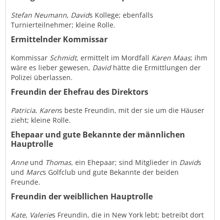
Stefan Neumann
,
David
s Kollege; ebenfalls
Turnierteilnehmer; kleine Rolle.
Ermittelnder Kommissar
Kommissar
Schmidt
, ermittelt im Mordfall
Karen Maas
; ihm
wäre es lieber gewesen,
David
hätte die Ermittlungen der
Polizei überlassen.
Freundin der Ehefrau des Direktors
Patricia
,
Karen
s beste Freundin, mit der sie um die Häuser
zieht; kleine Rolle.
Ehepaar und gute Bekannte der männlichen
Hauptrolle
Anne
und
Thomas
, ein Ehepaar; sind Mitglieder in
David
s
und
Marc
s Golfclub und gute Bekannte der beiden
Freunde.
Freundin der weibllichen Hauptrolle
Kate
,
Valerie
s Freundin, die in New York lebt; betreibt dort