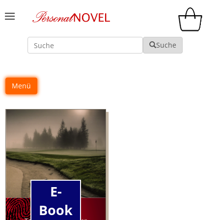
Suche
Suche
Menü
E-
Book