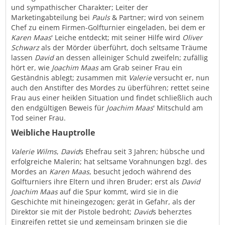
und sympathischer Charakter; Leiter der
Marketingabteilung bei
Pauls
& Partner; wird von seinem
Chef zu einem Firmen-Golfturnier eingeladen, bei dem er
Karen Maas
' Leiche entdeckt; mit seiner Hilfe wird
Oliver
Schwarz
als der Mörder überführt, doch seltsame Träume
lassen
David
an dessen alleiniger Schuld zweifeln; zufällig
hört er, wie
Joachim Maas
am Grab seiner Frau ein
Geständnis ablegt; zusammen mit
Valerie
versucht er, nun
auch den Anstifter des Mordes zu überführen; rettet seine
Frau aus einer heiklen Situation und findet schließlich auch
den endgültigen Beweis für
Joachim Maas
' Mitschuld am
Tod seiner Frau.
Weibliche Hauptrolle
Valerie Wilms
,
David
s Ehefrau seit 3 Jahren; hübsche und
erfolgreiche Malerin; hat seltsame Vorahnungen bzgl. des
Mordes an
Karen Maas
, besucht jedoch während des
Golfturniers ihre Eltern und ihren Bruder; erst als
David
Joachim Maas
auf die Spur kommt, wird sie in die
Geschichte mit hineingezogen; gerät in Gefahr, als der
Direktor sie mit der Pistole bedroht;
David
s beherztes
Eingreifen rettet sie und gemeinsam bringen sie die