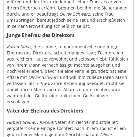
Allüren und der Unzufriedenheit seiner Frau; als er von
ihrem Ehebruch erfährt, brennen bei ihm die Sicherungen
durch, und er beauftragt
Oliver Schwarz
, seine Frau
umzubringen; bereut jedoch seine Tat und erschießt sich
in seiner Verzweiflung schließlich selbst.
Junge Ehefrau des Direktors
Karen Maas
, die schöne, temperamentvolle und junge
Ehefrau des Direktors; schulterlanges Haar; Töchterchen
aus reichem Hause; verwöhnt und selbstverliebt; fühlt sich
von ihrem Mann vernachlässigt; möchte ausgehen und
noch viel erleben, bevor sie eine Familie gründet; hat eine
Affäre mit
Oliver Schwarz
und will ihm zuliebe ihren Mann
verlassen; als
Schwarz
ihre Beziehung beendet, droht sie
damit, ihren Mann von der Affäre zu unterrichten; wird
während des Golfturniers mit einem Golfschläger
erschlagen.
Vater der Ehefrau des Direktors
Hubert Steiner
,
Karen
s Vater; ein reicher Industrieller;
vergöttert seine einzige Tochter; nach ihrem Tod ist er ein
gebrochener Mann; geht im Gerichtssaal auf
Oliver