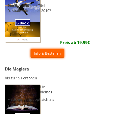
Deutschland
den Titel
Fußballweltmeister 2010?
E-Book
Preis ab
19.99
€
Info & Bestellen
Die Magiera
bis zu 15 Personen
Ein
kleines
Mädchen entpuppt sich als
große Magierin...