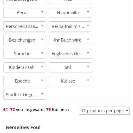
Beruf
Hauptrolle
Personenanzahl
Verhältnis m / w
Beziehungen
Ihr Buch wird
Sprache
Englisches Genre
Kinderanzahl
Stil
Epoche
Kulisse
Städte / Gegenden
61
–
72
von insgesamt
79
Büchern
Gemeines Foul