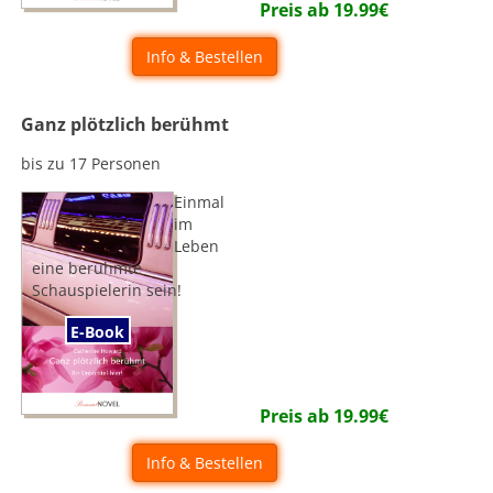
Preis ab
19.99
€
Info & Bestellen
Ganz plötzlich berühmt
bis zu 17 Personen
Einmal
im
Leben
eine berühmte
Schauspielerin sein!
E-Book
Preis ab
19.99
€
Info & Bestellen