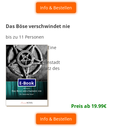
Info & Bestellen
Das Böse verschwindet nie
bis zu 11 Personen
Eine
amerikanische Kleinstadt
wird zum Schauplatz des
Schreckens...
E-Book
Preis ab
19.99
€
Info & Bestellen