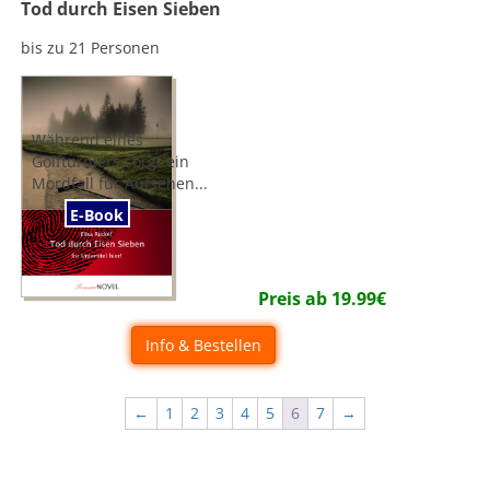
Tod durch Eisen Sieben
bis zu 21 Personen
Während eines
Golfturniers sorgt ein
Mordfall für Aufsehen...
E-Book
Preis ab
19.99
€
Info & Bestellen
←
1
2
3
4
5
6
7
→