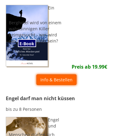
Ein
Berghotel wird von einem
wahnsinnigen Killer
heimgesucht - wer wird
das nächste Opfer sein?
E-Book
Preis ab
19.99
€
Info & Bestellen
Engel darf man nicht küssen
bis zu 8 Personen
Engel
und
Menschen dürfen sich