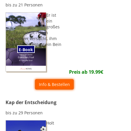
bis zu 21 Personen
Er ist
ein
großes
Fußballtalent - doch
irgendwer versucht, ihm
beim Scoutturnier ein Bein
E-Book
zu stellen...
Preis ab
19.99
€
Info & Bestellen
Kap der Entscheidung
bis zu 29 Personen
Holt