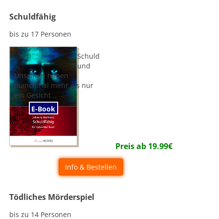
Schuldfähig
bis zu 17 Personen
Schuld
und
Unschuld haben
manchmal mehr als nur
ein Gesicht...
E-Book
Preis ab
19.99
€
Info & Bestellen
Tödliches Mörderspiel
bis zu 14 Personen