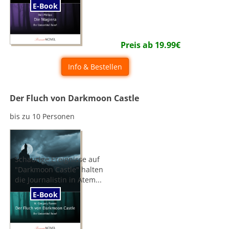
E-Book
Preis ab
19.99
€
Info & Bestellen
Der Fluch von Darkmoon Castle
bis zu 10 Personen
Schaurige Ereignisse auf
"Darkmoon Castle" halten
die Journalistin in Atem...
E-Book