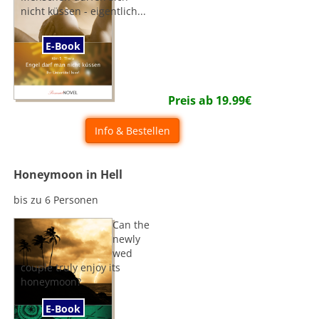
nicht küssen - eigentlich...
E-Book
Preis ab
19.99
€
Info & Bestellen
Honeymoon in Hell
bis zu 6 Personen
Can the
newly
wed
couple truly enjoy its
honeymoon?
E-Book