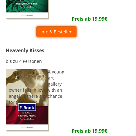
Preis ab
19.99
€
Info & Bestellen
Heavenly Kisses
bis zu 4 Personen
A young
art
gallery
owner falls in love with an
angel. Is there any chance
for their love?
E-Book
Preis ab
19.99
€