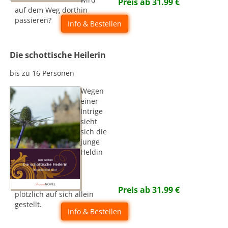
Preis ab
31.99
€
auf dem Weg dorthin
passieren?
Info & Bestellen
Die schottische Heilerin
bis zu 16 Personen
Wegen
einer
Intrige
sieht
sich die
junge
Heldin
Preis ab
31.99
€
plötzlich auf sich allein
gestellt.
Info & Bestellen