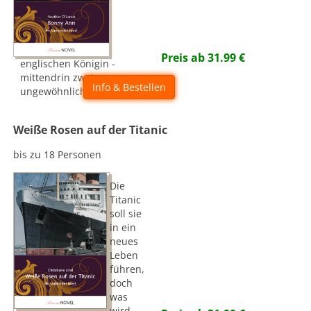
Preis ab
31.99
€
englischen Königin -
mittendrin zwei
Info & Bestellen
ungewöhnliche Frauen
Weiße Rosen auf der Titanic
bis zu 18 Personen
Die
Titanic
soll sie
in ein
neues
Leben
führen,
doch
was
wird