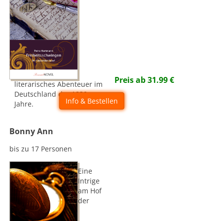
Preis ab
31.99
€
literarisches Abenteuer im
Deutschland der 1830er-
Info & Bestellen
Jahre.
Bonny Ann
bis zu 17 Personen
Eine
Intrige
am Hof
der