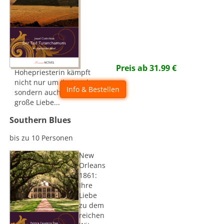
Preis ab
31.99
€
Hohepriesterin kämpft
nicht nur um ihr Land,
Info & Bestellen
sondern auch um ihre
große Liebe...
Southern Blues
bis zu 10 Personen
New
Orleans
1861:
Ihre
Liebe
zu dem
reichen