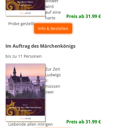
Witwer
wird
auf eine
Preis ab
31.99
€
harte
Probe gestellt...
Info & Bestellen
Im Auftrag des Märchenkönigs
bis zu 11 Personen
Zur Zeit
Ludwigs
II.
müssen
zwei
Preis ab
31.99
€
Liebende allen Intrigen