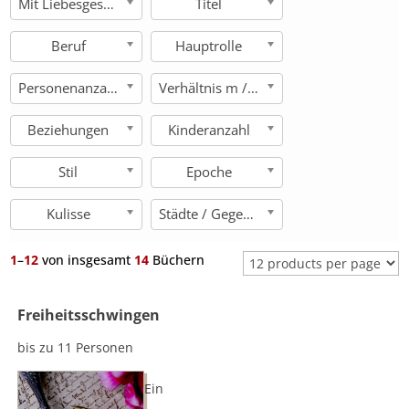
Mit Liebesgeschichte
Titel
Beruf
Hauptrolle
Personenanzahl
Verhältnis m / w
Beziehungen
Kinderanzahl
Stil
Epoche
Kulisse
Städte / Gegenden
1
–
12
von insgesamt
14
Büchern
Freiheitsschwingen
bis zu 11 Personen
Ein